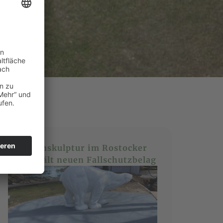
Eisbärenskulptur im Rostocker
Zoo erhält neuen Fallschutzbelag